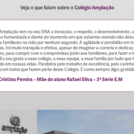
Veja o que falam sobre o
Colégio Amplação
Amplação tem no seu DNA a inovação, o respeito, o desenvolvimento, 
o humanizada e diante do momento em que estamos vivendo não deix
u familiares na mão por nenhum segundo. A agilidade e prontidão em tr
as, foi muito tranquila e efetiva, apesar de imaginar a correria e dedica
es, para cumprir com o compromisso junto aos familiares, para fazer o 
Eu sou grata a esse colégio, a essa equipe, a essa família por tudo que 
ado em nossas vidas. Parabéns pelo trabalho de excelência, pelo carinho
com todos que fazem parte deste Colégio. É como sempre digo: gratidã
Cristina Pereira – Mãe do aluno Rafael Silva – 2ª Série E.M