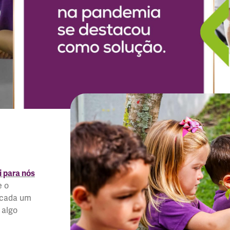
i para nós
e o
 cada um
 algo