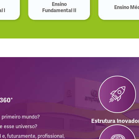
Ensino
Ensino Mé
l I
Fundamental II
 360°
e primeiro mundo?
Estrutura Inovado
 e esse universo?
e, futuramente, profissional,