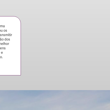
uma
ou os
ansmitir
ção dos
melhor
tens
 e
o.