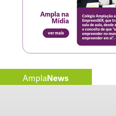
Ampla na
Colégio Amplação 
Mídia
EmpreenSER, que tr
sala de aula, desde 
o conceito de que “
ver mais
empreender no mund
empreender em si”. 
Ampla
News